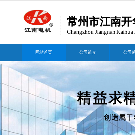
常州市江南开
Changzhou Jiangnan Kaihua El
网站首页
公司简介
公司