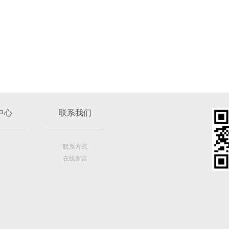
中心
联系我们
联系方式
在线留言